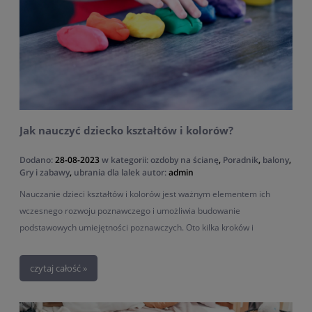
Jak nauczyć dziecko kształtów i kolorów?
Dodano:
28-08-2023
w kategorii:
ozdoby na ścianę
,
Poradnik
,
balony
,
Gry i zabawy
,
ubrania dla lalek
autor:
admin
Nauczanie dzieci kształtów i kolorów jest ważnym elementem ich
wczesnego rozwoju poznawczego i umożliwia budowanie
podstawowych umiejętności poznawczych. Oto kilka kroków i
pomysłów, jak możesz nauczyć dziecko kształtów i kolorów! Opowiemy
o nauce kolorów i kształtów dla niemowląt, a także dzieci w wieku
czytaj całość »
przedszkolnym!