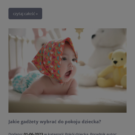
czasu, wymaga starannego zaplanowania i uwzględnienia jego
potrzeb. W tym artykule przedstawiamy kilka kluczowych aspektów, o
czytaj całość »
których warto pamiętać przy urządzaniu pokoju dla dziecka. Jak
urządzić pokój dla malucha, aby czuł się w nim swobodnie i miał
wsparcie w prawidłowym rozwoju?
Jakie gadżety wybrać do pokoju dziecka?
Dodano:
01-06-2023
w kategorii:
Pokój dziecka
,
Poradnik
autor: