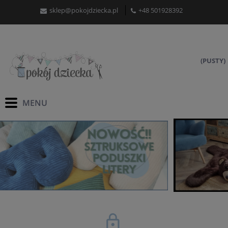
sklep@pokojdziecka.pl
+48 501928392
(PUSTY)