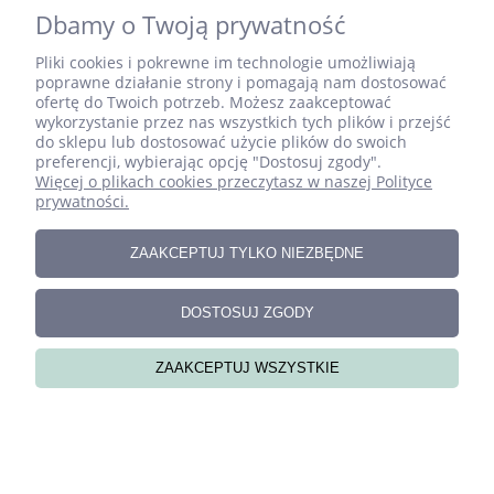
Dbamy o Twoją prywatność
Pliki cookies i pokrewne im technologie umożliwiają
poprawne działanie strony i pomagają nam dostosować
ofertę do Twoich potrzeb. Możesz zaakceptować
wykorzystanie przez nas wszystkich tych plików i przejść
do sklepu lub dostosować użycie plików do swoich
preferencji, wybierając opcję "Dostosuj zgody".
Więcej o plikach cookies przeczytasz w naszej Polityce
Pufa podłogowa, siedzisko ze sztruksu
prywatności.
ZAAKCEPTUJ TYLKO NIEZBĘDNE
99,00 zł
DOSTOSUJ ZGODY
ZAAKCEPTUJ WSZYSTKIE