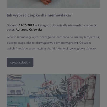
Jak wybrać czapkę dla niemowlaka?
Dodano:
17-10-2022
w kategorii:
Ubrania dla niemowląt
,
czapeczki
autor:
Adrianna Osiewała
Główka niemowlęcia jest szczególnie narażona na zmiany temperatur,
dlatego czapeczka to obowiązkowy element wyprawki. Od wielu
pokoleń rodzice zastanawiają się, jak i kiedy okrywać głowę dziecka.
Czy czapka w pomieszczeniu jest potrzebna? Jak wybrać najlepszą
czapeczkę dla dziecka? Jak dobrać rozmiar dla dziecka? Sprawdź
czytaj całość »
nasze wskazówki.