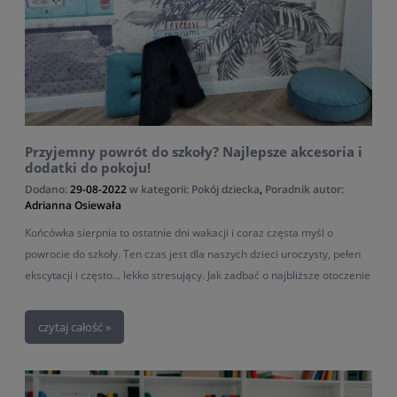
Przyjemny powrót do szkoły? Najlepsze akcesoria i
dodatki do pokoju!
Dodano:
29-08-2022
w kategorii:
Pokój dziecka
,
Poradnik
autor:
Adrianna Osiewała
Końcówka sierpnia to ostatnie dni wakacji i coraz częsta myśl o
powrocie do szkoły. Ten czas jest dla naszych dzieci uroczysty, pełen
ekscytacji i często... lekko stresujący. Jak zadbać o najbliższe otoczenie
dziecka, aby ułatwić mu wejście w tryb nauki? Jak ozdobić pokój
dziecka przed powrotem do szkoły? Sprawdź wskazówki, zobacz
czytaj całość »
najlepsze akcesoria i dodatki do pokoju!