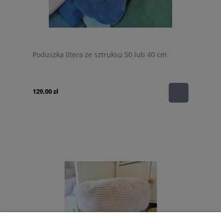
Poduszka litera ze sztruksu 50 lub 40 cm
129,00 zł