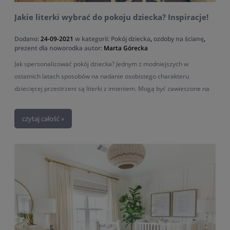
Jakie literki wybrać do pokoju dziecka? Inspiracje!
Dodano:
24-09-2021
w kategorii:
Pokój dziecka
,
ozdoby na ścianę
,
prezent dla noworodka
autor:
Marta Górecka
Jak spersonalizować pokój dziecka? Jednym z modniejszych w
ostatnich latach sposobów na nadanie osobistego charakteru
dziecięcej przestrzeni są literki z imieniem. Mogą być zawieszone na
ścianie, na łóżeczku lub położone na półce. Ciekawym pomysłem są
też poduszki w kształcie pierwszej literki imienia pociechy. Nasze
czytaj całość »
propozycje dziecięcych dekoracji ułatwią przygotowanie wyjątkowego
miejsca dla nowego członka rodziny, są też świetnym pomysłem na
unikalny prezent z okazji urodzin, chrztu czy baby shower.