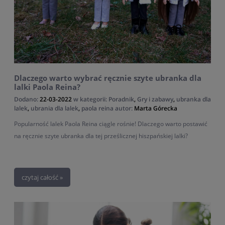
Dlaczego warto wybrać ręcznie szyte ubranka dla
lalki Paola Reina?
Dodano:
22-03-2022
w kategorii:
Poradnik
,
Gry i zabawy
,
ubranka dla
lalek
,
ubrania dla lalek
,
paola reina
autor:
Marta Górecka
Popularność lalek Paola Reina ciągle rośnie! Dlaczego warto postawić
na ręcznie szyte ubranka dla tej prześlicznej hiszpańskiej lalki?
czytaj całość »